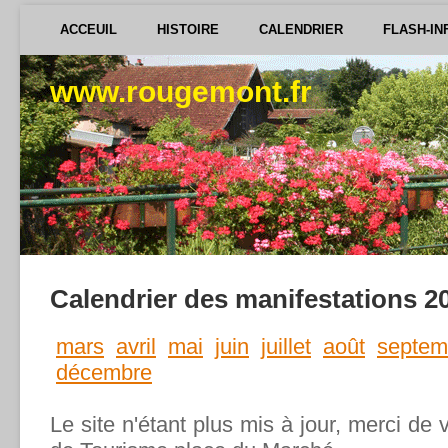
ACCEUIL
HISTOIRE
CALENDRIER
FLASH-IN
www.rougemont.fr
Calendrier des manifestations 2
mars
avril
mai
juin
juillet
août
septem
décembre
Le site n'étant plus mis à jour, merci de 